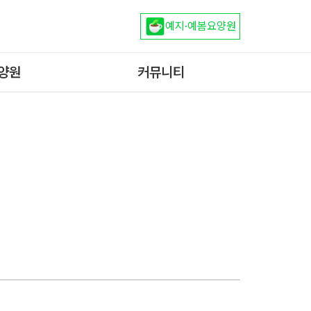
예지·예봄요양원
양원
커뮤니티