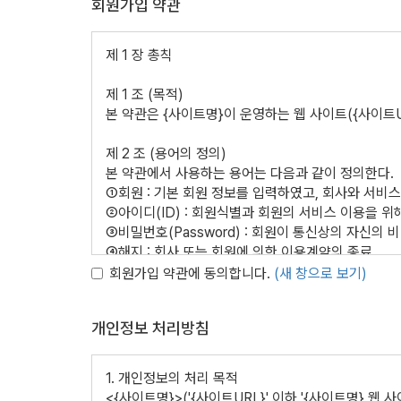
회원가입 약관
제 1 장 총칙
제 1 조 (목적)
본 약관은 {사이트명}이 운영하는 웹 사이트({사이트
제 2 조 (용어의 정의)
본 약관에서 사용하는 용어는 다음과 같이 정의한다.
①회원 : 기본 회원 정보를 입력하였고, 회사와 서
②아이디(ID) : 회원식별과 회원의 서비스 이용을 
③비밀번호(Password) : 회원이 통신상의 자신의
④해지 : 회사 또는 회원에 의한 이용계약의 종료
회원가입 약관에 동의합니다.
(새 창으로 보기)
제 3 조 (약관의 공시 및 효력과 변경)
①본 약관은 회원가입 화면에 게시하여 공시하며 회사
개인정보 처리방침
②본 약관 및 차후 회사사정에 따라 변경된 약관은 
제 4 조 (약관 외 준칙)
1. 개인정보의 처리 목적
본 약관에 명시되지 않은 사항이 전기통신기본법, 전기
<{사이트명}>('{사이트URL}' 이하 '{사이트명}